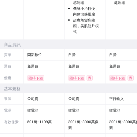
感測器
處理器
機身小巧輕便，
內建散熱風扇
超廣角變焦鏡
頭，美肌短片模
式
商品資訊
賣家
閃新數位
自營
自營
運費
免運費
免運費
免運費
優惠
限時下殺
限時下殺
券
限時下殺
券
贈品
贈品
基本規格
來源
公司貨
公司貨
平行輸入
電源
鋰電池
鋰電池
鋰電池
有效像素
801萬~1199萬
2001萬~3000萬像
2001萬~3000萬
素
素