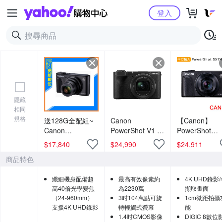
Yahoo購物中心
登入
隱藏
相同
規格
送128G全配組~
Canon
【Canon】
Canon
PowerShot V1 旗
PowerShot
PowerShot
艦級Vlog 影音相
SX740 HS 40
$
17,840
$
24,990
$
24,911
SX740 HS 40倍
機 公司貨
光學變焦4K數
商品特色
光學變焦 相機
相機 (中文平輸
(SX740HS,公司
纖細機身配備超
最高有效像素約
4K UHD錄影/
貨)
高40倍光學變焦
為2230萬
擷取畫面
（24-960mm）
3吋104萬點可旋
1cm微距拍攝
支援4K UHD錄影
轉輕觸式螢幕
能
1.4吋CMOS影像
DIGIC 8數位