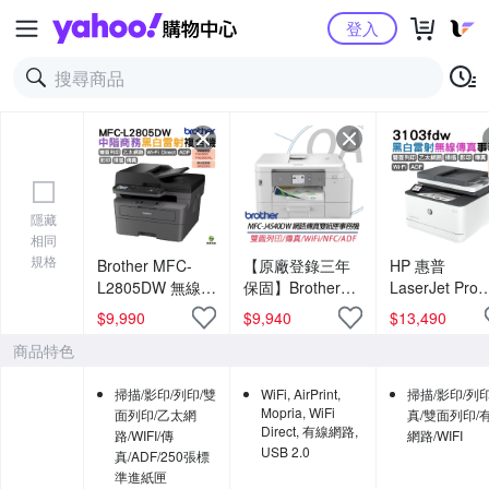
Yahoo購物中心
登入
隱藏
相同
規格
Brother MFC-
【原廠登錄三年
HP 惠普
L2805DW 無線雙
保固】Brother
LaserJet Pro
面多功能雷射傳
MFC-J4540DW
MFP 3103fdw
$
9,990
$
9,940
$
13,490
真複合機 適用
威力印輕連供彩
白雷射雙面傳
商品特色
TN2560
色商用雙面網路
事務機
TN2560XL
雙紙匣傳真事務
掃描/影印/列印/雙
WiFi, AirPrint,
掃描/影印/列印
機 印表機
Mopria, WiFi
面列印/乙太網
真/雙面列印/
Direct, 有線網路,
路/WIFI/傳
網路/WIFI
USB 2.0
真/ADF/250張標
準進紙匣