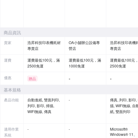
商品資訊
賣家
浩昇科技印表機耗材
OA小舖辦公設備專
浩昇科技印表機
專賣店
營店
專賣店
運費
運費最低100元，滿
運費最低100元，滿
運費最低100元
2500免運
1000免運
2500免運
優惠
-
-
贈品
基本規格
產品功能
自動進紙, 雙面列印,
-
傳真, 列印, 影印,
列印, 影印, 掃描,
描, WIFI無線, 
WIFI無線, 傳真
紙, 雙面列印
適用作業
-
-
Microsoft®
Windows® 11、
系統