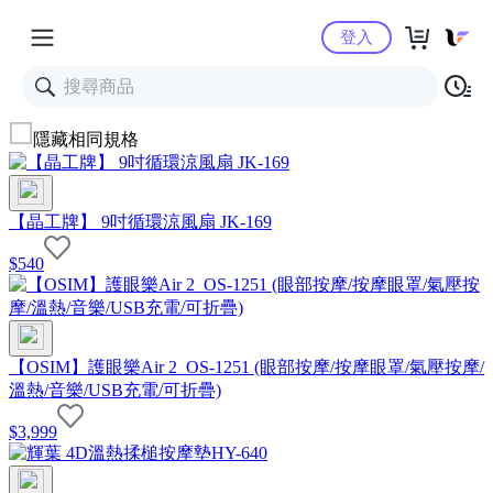
Yahoo購物中心
登入
隱藏相同規格
【晶工牌】 9吋循環涼風扇 JK-169
$
540
【OSIM】護眼樂Air 2_OS-1251 (眼部按摩/按摩眼罩/氣壓按摩/
溫熱/音樂/USB充電/可折疊)
$
3,999