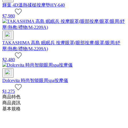
輝葉 4D溫熱揉槌按摩墊HY-640
$
7,980
TAKASHIMA 高島 眠眠兵 按摩眼罩(眼部按摩/眼罩/眼周/紓
壓/熱敷/禮物/M-2209A)
$
2,480
Dolcevita 時尚智能眼周spa按摩儀
$
1,275
商品特色
商品資訊
基本規格