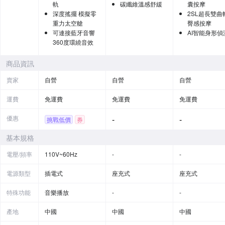
軌
碳纖維溫感舒緩
囊按摩
深度搖擺 模擬零
2SL超長雙曲
重力太空艙
臀感按摩
可連接藍牙音響
AI智能身形偵
360度環繞音效
商品資訊
賣家
自營
自營
自營
運費
免運費
免運費
免運費
優惠
-
-
挑戰低價
券
基本規格
電壓/頻率
110V~60Hz
-
-
電源類型
插電式
座充式
座充式
特殊功能
音樂播放
-
-
產地
中國
中國
中國