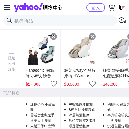
Yahoo購物中心
登入
隱藏
相同
規格
Panasonic 國際
輝葉 Cway沙發按
輝葉 頭等艙手
牌 小摩力沙發按
摩椅 HY-3078
包覆追夢椅HY
摩椅 EP-MA05
5018
$
27,360
$
33,800
$
46,800
(時尚造型/一椅兩
商品特色
用)
迷你小巧 不占空
AI智能身形偵測
獨創6分鐘追
間
8種自動按摩程式
式
靈活仿生機械手
深層氣囊按摩
半月輪滾輪真
媲美人手按摩
獨特立體式270度
手勁按摩
人體工學SL型導
環腿壓點按摩
沉浸包覆深層