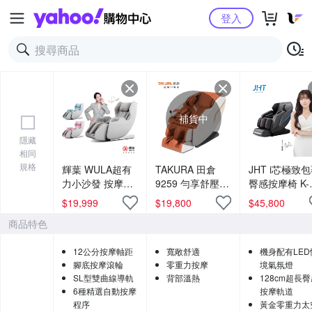
Yahoo購物中心
登入
補貨中
隱藏
相同
規格
輝葉 WULA超有
TAKURA 田倉
JHT i芯極致
力小沙發 按摩椅
9259 勻享舒壓按
臀感按摩椅 K-
HY-3068A
摩椅
326(旗艦款/
$
19,999
$
19,800
$
45,800
AI機芯/兩色可
商品特色
12公分按摩軸距
寬敞舒適
機身配有LED
腳底按摩滾輪
零重力按摩
境氣氛燈
SL型雙曲線導軌
背部溫熱
128cm超長
6種精選自動按摩
按摩軌道
程序
黃金零重力太