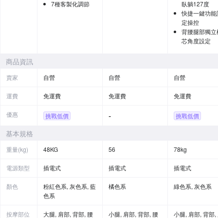
7種客製化調節
臥躺127度
快捷一鍵功能
定操控
背腰腿部獨立
芯角度設定
商品資訊
賣家
自營
自營
自營
運費
免運費
免運費
免運費
優惠
-
挑戰低價
挑戰低價
基本規格
重量(kg)
48KG
56
78kg
電源類型
插電式
插電式
插電式
顏色
粉紅色系, 灰色系, 藍
橘色系
綠色系, 灰色系
色系
按摩部位
大腿, 肩部, 背部, 腰
小腿, 肩部, 背部, 腰
小腿, 肩部, 背部,