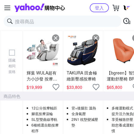
Yahoo購物中心
登入
隱藏
相同
規格
輝葉 WULA超有
TAKURA 田倉極
【bgreen】智
力小沙發 按摩椅
緻新臀感按摩椅
運動舒壓椅 BR
HY-3068A
S 標準版 高科
$
19,999
$
33,800
$
65,800
皮革 ( 垂直律
商品特色
／運動舒壓／
動沙發／養生椅
12公分按摩軸距
背+後腿肚 溫熱
多種運動模式
腳底按摩滾輪
全身氣壓
提升活力無負
SL型雙曲線導軌
2IN1 枕墊變減壓
享受極致舒壓
6種精選自動按摩
墊
助您養成運動
程序
慣