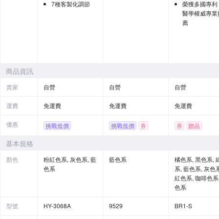
7種客製化調節
榮獲多國專利
醫學權威專業
薦
商品資訊
賣家
自營
自營
自營
運費
免運費
免運費
免運費
優惠
挑戰低價
挑戰低價
券
券
贈品
基本規格
顏色
粉紅色系, 灰色系, 藍
藍色系
橘色系, 黑色系, 
色系
系, 藍色系, 灰色系
紅色系, 咖啡色系,
色系
型號
HY-3068A
9529
BR1-S