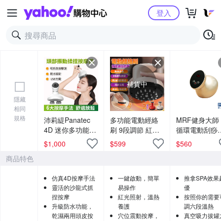
Yahoo購物中心
登入
補貨中
隱藏
相同
規格
沛莉緹Panatec
多功能電動經絡
MRF健身大師
4D 迷你多功能頭
刷 9段調節 紅光
循環電動刮痧
部頭皮揉捏按摩
恆溫熱敷震動按
罐機
$
1,000
$
599
$
560
儀 K-296
摩儀 刮痧儀 交換
商品特色
禮物
仿真4D按摩手法
一鍵啟動，簡單
推拿SPA效果
靈活的沙龍式抓
易操作
優
捏按摩
紅光照射，溫熱
按照你的需要
升級防水功能，
養護
調六段溫熱
乾濕兩用頭皮按
穴位震動按摩，
真空吸力拔罐