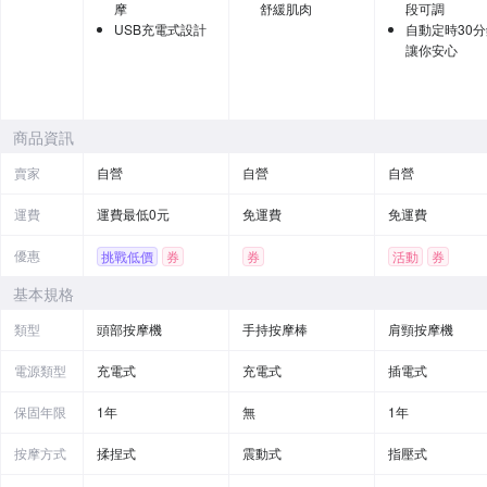
摩
舒緩肌肉
段可調
USB充電式設計
自動定時30
讓你安心
商品資訊
賣家
自營
自營
自營
運費
運費最低0元
免運費
免運費
優惠
挑戰低價
券
券
活動
券
基本規格
類型
頭部按摩機
手持按摩棒
肩頸按摩機
電源類型
充電式
充電式
插電式
保固年限
1年
無
1年
按摩方式
揉捏式
震動式
指壓式