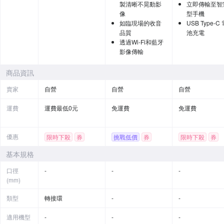
製清晰不晃動影
立即傳輸至智
像
型手機
如臨現場的收音
USB Type-C
品質
池充電
透過Wi-Fi和藍牙
影像傳輸
商品資訊
賣家
自營
自營
自營
運費
運費最低0元
免運費
免運費
優惠
限時下殺
券
挑戰低價
券
限時下殺
券
贈品
基本規格
口徑
-
-
-
(mm)
類型
轉接環
-
-
適用機型
-
-
-