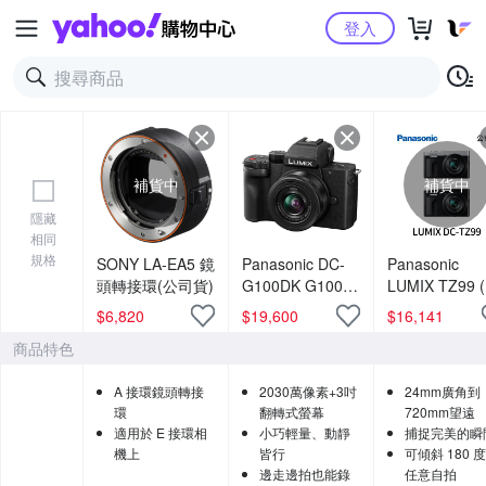
Yahoo購物中心
登入
補貨中
補貨中
隱藏
相同
規格
SONY LA-EA5 鏡
Panasonic DC-
Panasonic
頭轉接環(公司貨)
G100DK G100D
LUMIX TZ99 
+ 12-32mm 變焦
司貨)
$
6,820
$
19,600
$
16,141
鏡組 公司貨
商品特色
A 接環鏡頭轉接
2030萬像素+3吋
24mm廣角到
環
翻轉式螢幕
720mm望遠
適用於 E 接環相
小巧輕量、動靜
捕捉完美的瞬
機上
皆行
可傾斜 180 
邊走邊拍也能錄
任意自拍