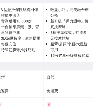
V型懸掛彈性結構回彈
輕盈小巧，完美融合辦
推揉更深入
公椅
實測耐用10,000次
新升級『彈力迴轉』擬
一台按摩肩頸、腰、背
真按摩球
再到臀中肌
3種按摩模式，打造多
3D深層按摩，廣角揉壓
元按摩體驗
每個穴位
腰背/肩頸/小腿/大腿皆
特製筋膜珠推揉巧勁
可用
15分鐘享受紓壓放鬆感
自營
自營
免運費
免運費
券
券