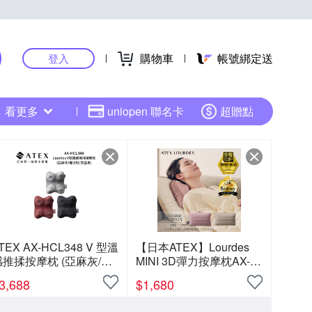
購物車
帳號綁定送
登入
看更多
uniopen 聯名卡
超贈點
TEX AX-HCL348 V 型溫
【日本ATEX】Lourdes
感推揉按摩枕 (亞麻灰/曜
MINI 3D彈力按摩枕AX-
日紅/太空黑)
HCL318 (野莓裸粉/奶茶
3,688
$
1,680
栗色)