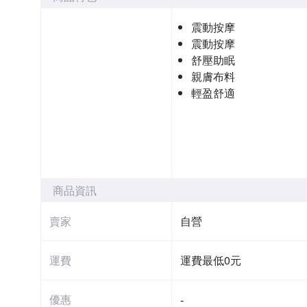
震動按摩
震動按摩
舒壓助眠
親膚布料
輕盈舒適
商品資訊
賣家
自營
運費
運費最低0元
優惠
-