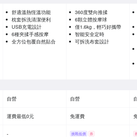
舒適溫熱恆溫功能
360度雙向推揉
枕套拆洗清潔便利
6顆立體按摩球
USB充電設計
僅1.6kg，輕巧好攜帶
6種夾揉手感按摩
智能安全定時
全方位包覆自然貼合
可拆洗布套設計
自營
自營
運費最低0元
免運費
-
挑戰低價
券