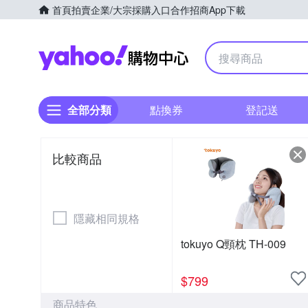
首頁
拍賣
企業/大宗採購入口
合作招商
App下載
Yahoo購物中心
全部分類
點換券
登記送
比較商品
隱藏相同規格
tokuyo Q頸枕 TH-009
$
799
商品特色