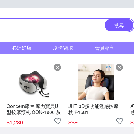
搜尋
必逛好店
刷卡/超取
會員專享
Concern康生 摩力寶貝U
JHT 3D多功能溫感按摩
A
型按摩頸枕 CON-1900 灰
枕K-1581
$
1,280
$
980
$