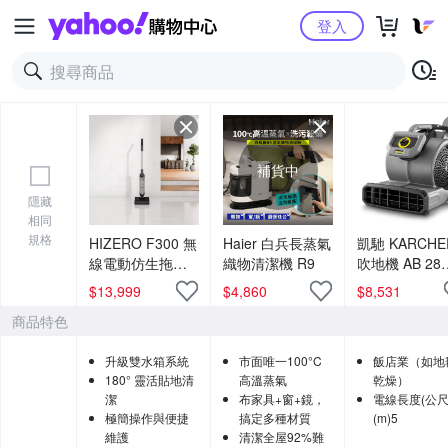
Yahoo購物中心
登入
補貨中
隱藏
相同
規格
HIZERO F300 無
Haier 白兵長蒸氣
凱馳 KARCHE
線電動仿生拖地
織物清潔機 R9
吹地機 AB 28
機
Classic 地面吹乾
$
13,999
$
4,860
$
8,531
機 風乾機
商品特色
升級雙水箱系統
市面唯一100°C
飯店業（如地
180° 靈活貼地清
高溫蒸氣
乾燥）
潔
布家具+窗+鏡，
電線長度(公尺
極簡操作與便捷
搞定多種材質
(m)5
維護
清潔全屋92%難