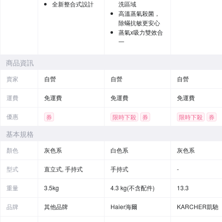
全新整合式設計
洗區域
高溫蒸氣殺菌，
除蟎抗敏更安心
蒸氣x吸力雙效合
一
商品資訊
賣家
自營
自營
自營
運費
免運費
免運費
免運費
優惠
券
限時下殺
券
限時下殺
券
基本規格
顏色
灰色系
白色系
灰色系
型式
直立式, 手持式
手持式
-
重量
3.5kg
4.3 kg(不含配件)
13.3
品牌
其他品牌
Haier海爾
KARCHER凱馳