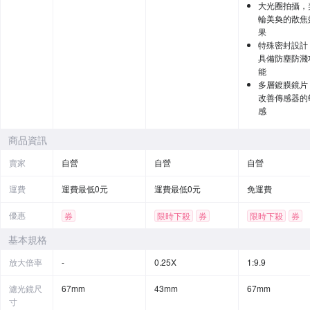
大光圈拍攝，
輪美奐的散焦
果
特殊密封設計
具備防塵防濺
能
多層鍍膜鏡片
改善傳感器的
感
商品資訊
賣家
自營
自營
自營
運費
運費最低0元
運費最低0元
免運費
優惠
券
限時下殺
券
限時下殺
券
基本規格
放大倍率
-
0.25X
1:9.9
濾光鏡尺
67mm
43mm
67mm
寸