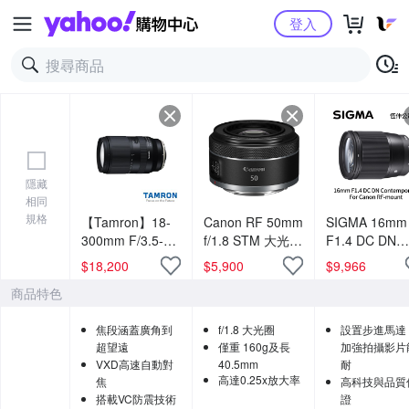
Yahoo購物中心
登入
隱藏
相同
規格
【Tamron】18-
Canon RF 50mm
SIGMA 16mm
300mm F/3.5-
f/1.8 STM 大光圈
F1.4 DC DN
6.3 Di III-A VC
定焦鏡 (公司貨)
ASP-C 廣角定
$
18,200
$
5,900
$
9,966
VXD Canon RF-
鏡頭 For Can
商品特色
S接環 B061(公司
RF-mount (
貨 3年保固)
貨)
焦段涵蓋廣角到
f/1.8 大光圈
設置步進馬達
超望遠
僅重 160g及長
加強拍攝影片
VXD高速自動對
40.5mm
耐
高達0.25x放大率
焦
高科技與品質
搭載VC防震技術
證