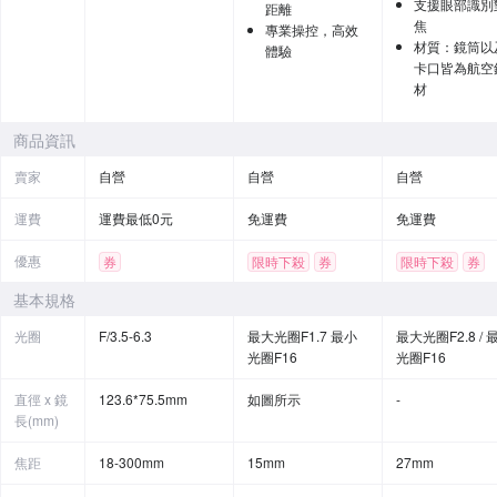
支援眼部識別
距離
焦
專業操控，高效
材質：鏡筒以
體驗
卡口皆為航空
材
商品資訊
賣家
自營
自營
自營
運費
運費最低0元
免運費
免運費
優惠
券
限時下殺
券
限時下殺
券
贈品
基本規格
光圈
F/3.5-6.3
最大光圈F1.7 最小
最大光圈F2.8 / 
光圈F16
光圈F16
直徑 x 鏡
123.6*75.5mm
如圖所示
-
長(mm)
焦距
18-300mm
15mm
27mm