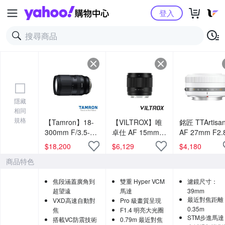
Yahoo購物中心
登入
隱藏
相同
規格
【Tamron】18-
【VILTROX】唯
銘匠 TTArtisa
300mm F/3.5-
卓仕 AF 15mm
AF 27mm F2.
6.3 Di III-A VC
F1.7 Sony FE /
自動對焦鏡頭 
$
18,200
$
6,129
$
4,180
VXD Canon RF-
XF / Nikon Z 接
量版 公司貨 Fo
商品特色
S接環 B061(公司
環 公司貨
富士 FUJIFIL
貨 3年保固)
焦段涵蓋廣角到
雙重 Hyper VCM
濾鏡尺寸：
超望遠
馬達
39mm
最近對焦距離
VXD高速自動對
Pro 級畫質呈現
0.35m
焦
F1.4 明亮大光圈
STM步進馬達
搭載VC防震技術
0.79m 最近對焦