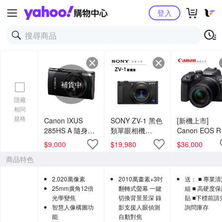
Yahoo購物中心
登入
補貨中
隱藏
相同
規格
Canon IXUS
SONY ZV-1 黑色
[新機上市]
285HS A 隨身數
類單眼相機
Canon EOS R
位相機(公司貨)
VLOG 影音創作
+ RF-S 18-
$
9,000
$
19,980
$
36,000
直播 總代理公司
150mm KIT組
商品特色
貨 德寶光學
2,020萬像素
2010萬畫素+3吋
送： ■ 專業
25mm廣角12倍
翻轉式螢幕 一鍵
組 ■ 高硬度
光學變焦
切換背景景深 錄
貼 ■下標前請
智慧人像構圖功
影支援人眼偵測
詢問庫存
能
自動對焦