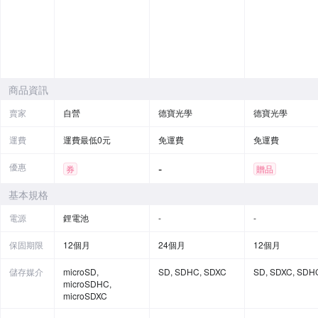
商品資訊
賣家
自營
德寶光學
德寶光學
運費
運費最低0元
免運費
免運費
優惠
-
券
贈品
基本規格
電源
鋰電池
-
-
保固期限
12個月
24個月
12個月
儲存媒介
microSD,
SD, SDHC, SDXC
SD, SDXC, SDH
microSDHC,
microSDXC