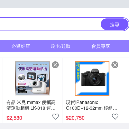
搜尋
必逛好店
刷卡/超取
會員專享
有品 米覓 mimax 便攜高
現貨!Panasonic
清運動相機 LK-018 運動
G100D+12-32mm 鏡組
相機 迷你相機 微型相機
(G100D+1232，公司
$
2,580
$
20,750
APP與Wi-Fi連線
貨)G100