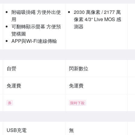
附磁吸掛繩 方便外出使
2030 萬像素 / 2177 萬
用
像素 4/3“ Live MOS 感
可翻轉顯示螢幕 方便預
測器
覽構圖
APP與Wi-Fi連線傳輸
自營
閃新數位
免運費
免運費
券
限時下殺
USB充電
無