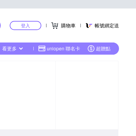
購物車
帳號綁定送
登入
看更多
uniopen 聯名卡
超贈點