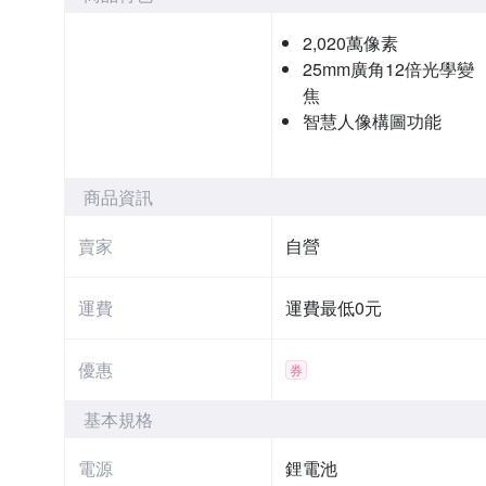
2,020萬像素
25mm廣角12倍光學變
焦
智慧人像構圖功能
商品資訊
賣家
自營
運費
運費最低0元
優惠
券
基本規格
電源
鋰電池