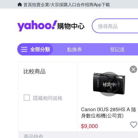
首頁
拍賣
企業/大宗採購入口
合作招商
App下載
Yahoo購物中心
全部分類
點換券
登記送
比較商品
補貨中
隱藏相同規格
Canon IXUS 285HS A 隨
身數位相機(公司貨)
$
9,000
商品特色