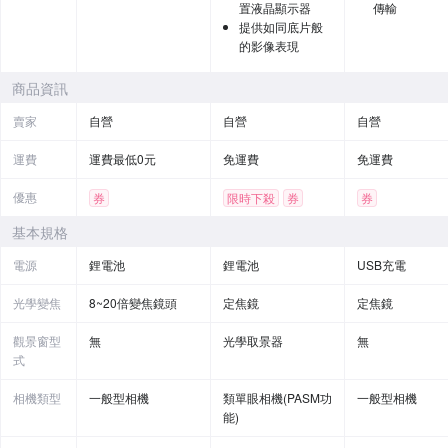
置液晶顯示器
傳輸
提供如同底片般
的影像表現
商品資訊
賣家
自營
自營
自營
運費
運費最低0元
免運費
免運費
優惠
券
限時下殺
券
券
贈品
基本規格
電源
鋰電池
鋰電池
USB充電
光學變焦
8~20倍變焦鏡頭
定焦鏡
定焦鏡
觀景窗型
無
光學取景器
無
式
相機類型
一般型相機
類單眼相機(PASM功
一般型相機
能)