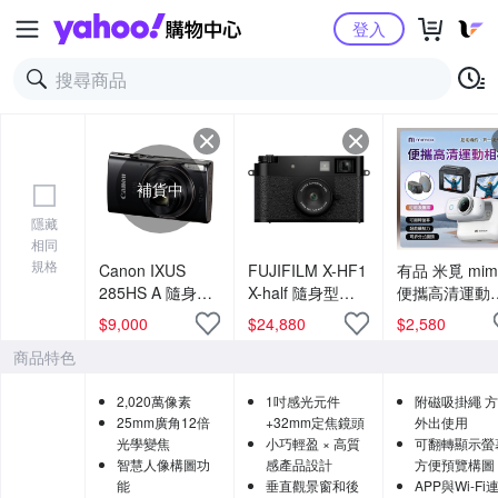
Yahoo購物中心
登入
補貨中
隱藏
相同
規格
Canon IXUS
FUJIFILM X-HF1
有品 米覓 mim
285HS A 隨身數
X-half 隨身型數
便攜高清運動
位相機(公司貨)
位相機 公司貨
機 LK-018 運
$
9,000
$
24,880
$
2,580
機 迷你相機 
商品特色
相機 APP與Wi-
連線
2,020萬像素
1吋感光元件
附磁吸掛繩 
25mm廣角12倍
+32mm定焦鏡頭
外出使用
光學變焦
小巧輕盈 × 高質
可翻轉顯示螢
智慧人像構圖功
感產品設計
方便預覽構圖
能
垂直觀景窗和後
APP與Wi-Fi