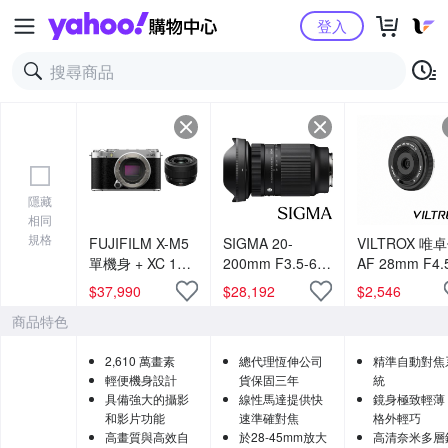
Yahoo購物中心
登入
隱藏
相同
規格
FUJIFILM X-M5
SIGMA 20-
VILTROX 唯
單機身 + XC 13-
200mm F3.5-6.3
AF 28mm F4.
33mm 鏡頭 公司
DG
XF 自動對焦
$
37,990
$
28,192
$
2,546
貨
Contemporary
鏡頭 公司貨 Fo
商品特色
(公司貨) 超廣角
FUJIFILM X
變焦鏡頭 旅遊鏡
2,610 萬畫素
總代理恆伸公司
精準自動對焦
全片幅無反微單
輕便機身設計
貨保固三年
統
眼鏡頭
具備強大的攝影
線性馬達提供快
鏡身極致輕薄
和影片功能
速準確對焦
格外輕巧
高畫質與高效自
於28-45mm放大
高清奈米多層