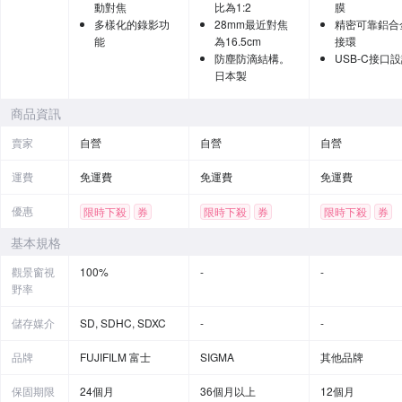
動對焦
比為1:2
膜
多樣化的錄影功
28mm最近對焦
精密可靠鋁合
能
為16.5cm
接環
防塵防滴結構。
USB-C接口
日本製
商品資訊
賣家
自營
自營
自營
運費
免運費
免運費
免運費
優惠
限時下殺
券
限時下殺
券
限時下殺
券
贈品
基本規格
觀景窗視
100%
-
-
野率
儲存媒介
SD, SDHC, SDXC
-
-
品牌
FUJIFILM 富士
SIGMA
其他品牌
保固期限
24個月
36個月以上
12個月