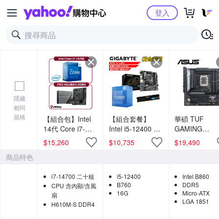
Yahoo購物中心
登入
隱藏
相同
規格
【組合包】Intel
【組合套餐】
華碩 TUF
14代 Core i7-
Intel i5-12400 處
GAMING
14700 二十核
理器+技嘉
B860M-PLUS
$
15,260
$
10,735
$
19,490
CPU+微星
B760M DS3H AX
WIFI 主機板+
商品特色
H610M-S DDR4
主機板+美光
光 PRO D5 60
主機板
DDR5 4800 16G
16G*2 超頻 3
i7-14700 二十核
i5-12400
Intel B860
記憶體
雙通 黑散熱片
B760
DDR5
CPU 含內顯/含風
16G
Micro-ATX
扇
LGA 1851
H610M-S DDR4