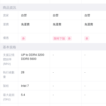
商品資訊
賣家
自營
自營
自營
運費
免運費
免運費
免運費
優惠
券
限時下殺
券
券
基本規格
支援記憶
UP to DDR4 3200
-
-
DDR5 5600
體頻率
(MHz)
執行緒數
28
-
-
量
製程
Intel 7
-
-
最大超頻
5.4
-
-
(GHz)