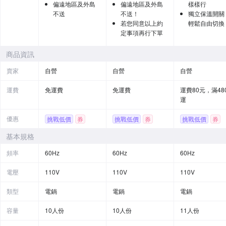
偏遠地區及外島
偏遠地區及外島
樣樣行
不送
不送！
獨立保溫開關
若您同意以上約
輕鬆自由切換
定事項再行下單
商品資訊
賣家
自營
自營
自營
運費
免運費
免運費
運費80元，滿48
運
優惠
挑戰低價
券
挑戰低價
券
挑戰低價
券
基本規格
頻率
60Hz
60Hz
60Hz
電壓
110V
110V
110V
類型
電鍋
電鍋
電鍋
容量
10人份
10人份
11人份