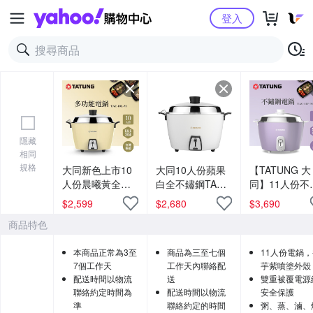
Yahoo購物中心
登入
隱藏
相同
規格
大同新色上市10
大同10人份蘋果
【TATUNG 大
人份晨曦黃全不
白全不鏽鋼TAC-
同】11人份不
鏽鋼TAC-10L-
10L-MCS同款電
鋼電鍋(TAC-11
$
2,599
$
2,680
$
3,690
MCS同款電鍋
鍋TAC-10L-MCW
MU香芋紫)
商品特色
TAC-10L-MCY
本商品正常為3至
商品為三至七個
11人份電鍋
7個工作天
工作天內聯絡配
芋紫噴塗外殼
配送時間以物流
送
雙重被覆電源
聯絡約定時間為
配送時間以物流
安全保護
準
聯絡約定的時間
粥、蒸、滷、