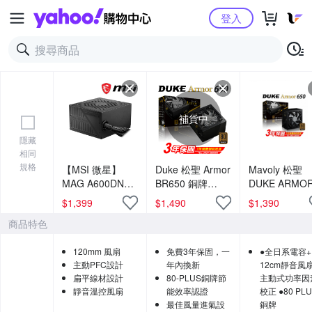
Yahoo購物中心
登入
補貨中
隱藏
相同
規格
【MSI 微星】
Duke 松聖 Armor
Mavoly 松聖
MAG A600DN
BR650 銅牌
DUKE ARMO
80+白牌電源｜穩
650W 80Plus電
650 650W 銅
$
1,399
$
1,490
$
1,390
定電力｜高效能
源供應器
電源供應器
商品特色
入門供電推薦
120mm 風扇
免費3年保固，一
●全日系電容+
主動PFC設計
年內換新
12cm靜音風扇
扁平線材設計
80-PLUS銅牌節
主動式功率因
靜音溫控風扇
能效率認證
校正 ●80 PL
最佳風量進氣設
銅牌