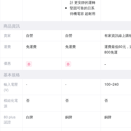
計 更安靜的運轉
堅固可靠的日系
待機電容 超耐用
商品資訊
賣家
自營
自營
有家資訊線上購
運費
免運費
免運費
運費最低60元，
800免運
優惠
-
券
券
基本規格
輸入電壓
-
-
100~240
(V)
模組化電
否
否
否
源
80 plus
白牌
銅牌
銅牌
認證