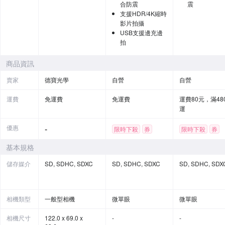
合防震
震
支援HDR/4K縮時
影片拍攝
USB支援邊充邊
拍
商品資訊
賣家
德寶光學
自營
自營
運費
免運費
免運費
運費80元，滿48
運
優惠
-
限時下殺
券
限時下殺
券
基本規格
儲存媒介
SD, SDHC, SDXC
SD, SDHC, SDXC
SD, SDHC, SDX
相機類型
一般型相機
微單眼
微單眼
相機尺寸
122.0 x 69.0 x
-
-