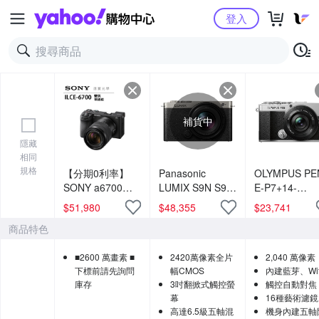
Yahoo購物中心
登入
補貨中
隱藏
相同
規格
【分期0利率】
Panasonic
OLYMPUS PE
SONY a6700
LUMIX S9N S9 +
E-P7+14-
BODY+18-135 總
18-40mm 變焦鏡
42mmF3.5-5.
$
51,980
$
48,355
$
23,741
代理公司貨 相機
組 公司貨
鏡頭組 (公司貨
商品特色
推薦 德寶光學 索
尼 sony
■2600 萬畫素 ■
2420萬像素全片
2,040 萬像素
下標前請先詢問
幅CMOS
內建藍芽、Wif
庫存
3吋翻掀式觸控螢
觸控自動對焦
幕
16種藝術濾鏡
高達6.5級五軸混
機身內建五軸