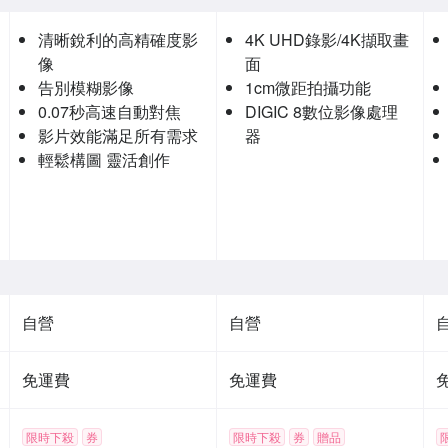
清晰銳利的高精確度影
4K UHD錄影/4K擷取畫
像
面
告別模糊影像
1cm微距拍攝功能
0.07秒高速自動對焦
DIGIC 8數位影像處理
影片效能滿足所有需求
器
輕鬆構圖 靈活創作
自營
自營
免運費
免運費
限時下殺
券
限時下殺
券
贈品