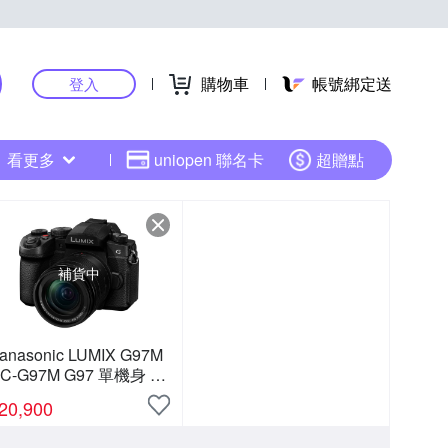
購物車
帳號綁定送
登入
看更多
uniopen 聯名卡
超贈點
補貨中
anasonic LUMIX G97M
C-G97M G97 單機身 +
2-60mm 變焦鏡組 公司
20,900
貨