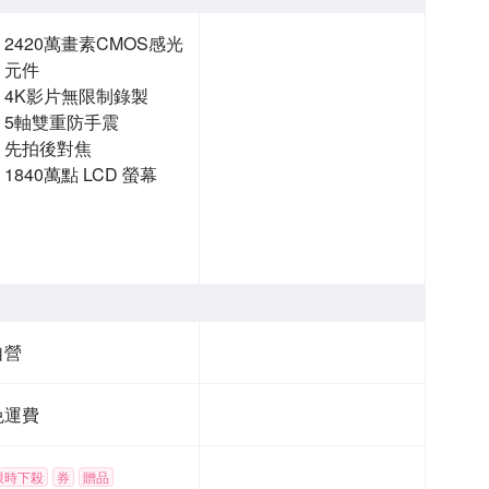
2420萬畫素CMOS感光
元件
4K影片無限制錄製
5軸雙重防手震
先拍後對焦
1840萬點 LCD 螢幕
自營
免運費
限時下殺
券
贈品