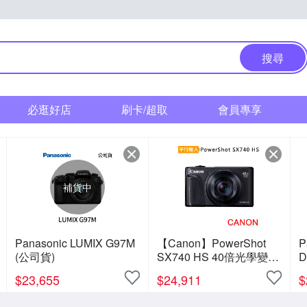
搜尋
必逛好店
刷卡/超取
會員專享
補貨中
Panasonic LUMIX G97M
【Canon】PowerShot
P
(公司貨)
SX740 HS 40倍光學變焦
D
4K數位相機 (中文平輸)
1
$
23,655
$
24,911
$