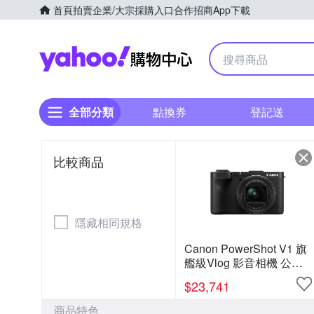
首頁
拍賣
企業/大宗採購入口
合作招商
App下載
Yahoo購物中心
全部分類
點換券
登記送
比較商品
隱藏相同規格
Canon PowerShot V1 旗
艦級Vlog 影音相機 公司
貨
$
23,741
商品特色