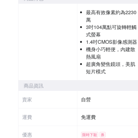
最高有效像素約為2230
萬
3吋104萬點可旋轉輕觸
式螢幕
1.4吋CMOS影像感測器
機身小巧輕便，內建散
熱風扇
超廣角變焦鏡頭，美肌
短片模式
商品資訊
賣家
自營
運費
免運費
優惠
限時下殺
券