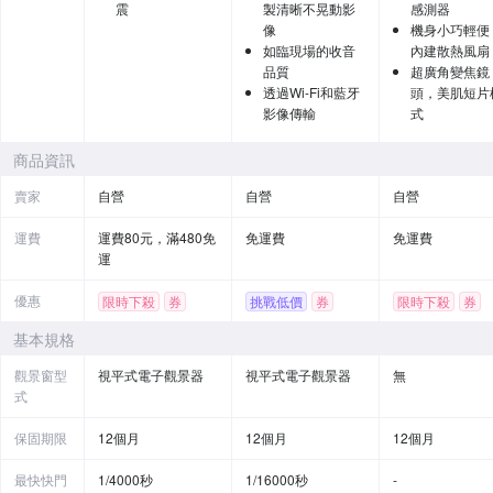
震
製清晰不晃動影
感測器
像
機身小巧輕便
如臨現場的收音
內建散熱風扇
品質
超廣角變焦鏡
透過Wi-Fi和藍牙
頭，美肌短片
影像傳輸
式
商品資訊
賣家
自營
自營
自營
運費
運費80元，滿480免
免運費
免運費
運
優惠
限時下殺
券
挑戰低價
券
限時下殺
券
贈品
基本規格
觀景窗型
視平式電子觀景器
視平式電子觀景器
無
式
保固期限
12個月
12個月
12個月
最快快門
1/4000秒
1/16000秒
-