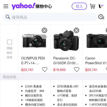
Yahoo購物中心
登入
隱藏
相同
規格
OLYMPUS PEN
Panasonic DC-
Canon
E-P7+14-
G100DK G100D
PowerShot V
42mmF3.5-5.6
+ 12-32mm 變焦
艦級Vlog 影
$
23,741
$
19,600
$
23,741
鏡頭組 (公司貨)
鏡組 公司貨
機 公司貨
商品特色
2,040 萬像素
2030萬像素+3吋
最高有效像素
內建藍芽、Wifi
翻轉式螢幕
為2230萬
觸控自動對焦
小巧輕量、動靜
3吋104萬點
16種藝術濾鏡
皆行
轉輕觸式螢幕
機身內建五軸防
邊走邊拍也能錄
1.4吋CMOS