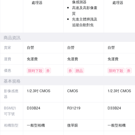
像感測器
處理器
處理器
高速及高影像畫
質
先進主體辨識及
追蹤自動對焦
商品資訊
賣家
自營
自營
自營
運費
免運費
免運費
免運費
優惠
限時下殺
券
券
贈品
限時下殺
券
贈品
基本規格
影像感應
1/2.3吋 CMOS
CMOS
1/2.3吋 CMOS
器
BSMI許
D33B24
R31219
D33B24
可字號
相機類型
一般型相機
微單眼
一般型相機