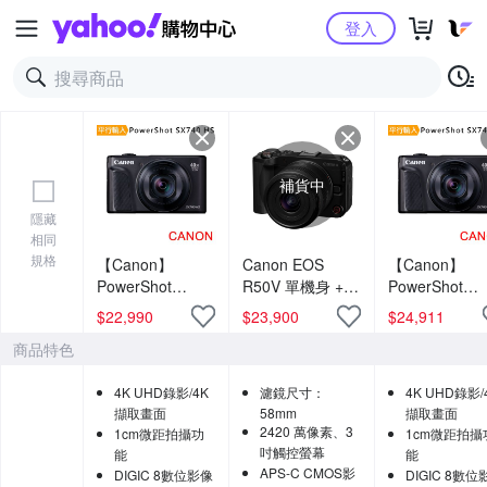
Yahoo購物中心
登入
補貨中
隱藏
相同
規格
【Canon】
Canon EOS
【Canon】
PowerShot
R50V 單機身 +
PowerShot
SX740 HS 40倍
RF-S 14-30mm
SX740 HS 40
$
22,990
$
23,900
$
24,911
光學變焦4K數位
F4-6.3 IS STM
光學變焦4K數
商品特色
相機 (中文平輸)
PZ 變焦鏡組 公
相機 (中文平輸
司貨
4K UHD錄影/4K
濾鏡尺寸：
4K UHD錄影/
擷取畫面
58mm
擷取畫面
2420 萬像素、3
1cm微距拍攝功
1cm微距拍攝
吋觸控螢幕
能
能
APS-C CMOS影
DIGIC 8數位影像
DIGIC 8數位