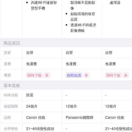
內建Wi-Fi連接智
製清晰不晃動影
處理器
慧型手機
像
如臨現場的收音
品質
透過Wi-Fi和藍牙
影像傳輸
商品資訊
賣家
自營
自營
自營
運費
免運費
免運費
免運費
優惠
限時下殺
券
挑戰低價
券
限時下殺
券
贈品
基本規格
特殊功能
防震
-
-
保固期限
24個月
12個月
12個月
品牌
Canon 佳能
Panasonic國際牌
Canon 佳能
光學變焦
21~40倍變焦鏡頭
-
21~40倍變焦鏡