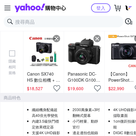
Yahoo購物中心
登入
隱藏
相同
規格
Canon SX740
Panasonic DC-
【Canon】
HS 數位相機 + 膠
G100DK G100D
PowerShot
囊清潔組 + 水晶
+ 12-32mm 變焦
SX740 HS 40
$
18,527
$
19,600
$
22,990
保護鏡 + 相機魔
鏡組 公司貨
光學變焦4K數
商品特色
毯 + 副廠電池 +
相機 (中文平輸
128G記憶卡 + 相
纖細機身配備超
2030萬像素+3吋
4K UHD錄影/
機包 (公司貨)
高40倍光學變焦
翻轉式螢幕
擷取畫面
內建3.5級快門穩
小巧輕量、動靜
1cm微距拍攝
定效果穩定器
皆行
能
支援4K UHD錄影
邊走邊拍也能錄
DIGIC 8數位