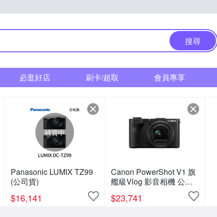
搜尋
必逛好店
刷卡/超取
會員專享
補貨中
Panasonic LUMIX TZ99
Canon PowerShot V1 旗
(公司貨)
艦級Vlog 影音相機 公司
貨
$
16,141
$
23,741