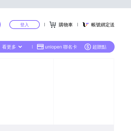
購物車
帳號綁定送
登入
看更多
uniopen 聯名卡
超贈點