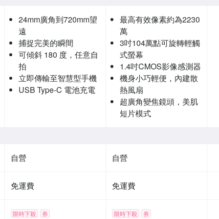
24mm廣角到720mm望
最高有效像素約為2230
遠
萬
捕捉完美的瞬間
3吋104萬點可旋轉輕觸
可傾斜 180 度，任意自
式螢幕
拍
1.4吋CMOS影像感測器
立即傳輸至智慧型手機
機身小巧輕便，內建散
USB Type-C 電池充電
熱風扇
超廣角變焦鏡頭，美肌
短片模式
自營
自營
免運費
免運費
限時下殺
券
限時下殺
券