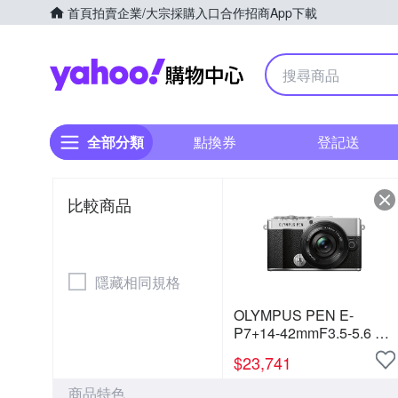
首頁
拍賣
企業/大宗採購入口
合作招商
App下載
Yahoo購物中心
全部分類
點換券
登記送
比較商品
隱藏相同規格
OLYMPUS PEN E-
P7+14-42mmF3.5-5.6 鏡
頭組 (公司貨)
$
23,741
商品特色