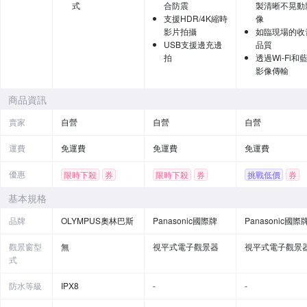
式
合防震
製清晰不晃動
支援HDR/4K縮時
像
影片拍攝
如臨現場的收
USB支援邊充邊
品質
拍
透過Wi-Fi和
影像傳輸
商品資訊
賣家
自營
自營
自營
運費
免運費
免運費
免運費
優惠
限時下殺
券
限時下殺
券
挑戰低價
券
贈品
基本規格
品牌
OLYMPUS奧林巴斯
Panasonic國際牌
Panasonic國際
觀景窗型
無
視平式電子觀景器
視平式電子觀景
式
防水等級
IPX8
-
-