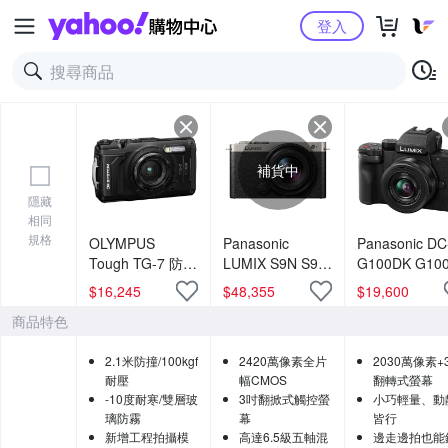
Yahoo購物中心
登入
補貨中
隱藏
相同
規格
OLYMPUS
Panasonic
Panasonic DC
Tough TG-7 防水
LUMIX S9N S9 +
G100DK G10
相機 公司貨
18-40mm 變焦鏡
+ 12-32mm 
$
16,245
$
48,355
$
19,600
組 公司貨
鏡組 公司貨
商品特色
2.1米防撞/100kgf
2420萬像素全片
2030萬像素+
耐壓
幅CMOS
翻轉式螢幕
-10度耐寒/雙層玻
3吋翻掀式觸控螢
小巧輕量、動
璃防霧
幕
皆行
新增工程拍攝模
高達6.5級五軸混
邊走邊拍也能