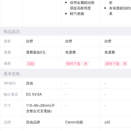
採用金屬鏡頭接
射
環提高耐用度
有保護鏡頭的
輕巧便攜
果
商品資訊
賣家
自營
自營
自營
運費
運費最低0元
免運費
免運費
優惠
活動
限時下殺
券
限時下殺
券
基本規格
Wh標示
其他
-
-
輸出電流
DC 5V/3A
-
-
尺寸
115×66×26mm(不
-
-
含整合式充電線)
品牌
其他品牌
Canon佳能
JJC