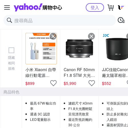
Yahoo購物中心
登入
隱藏
相同
規格
小米 Xiaomi 自帶
Canon RF 50mm
JJC佳能Cano
線行動電源
F1.8 STM 大光圈
廠太陽罩相容
10000 67W 官方
標準定焦鏡頭 公
Canon原廠ET
$
899
$
5,990
$
552
旗艦館
司貨
88B遮光罩LH-
商品特色
88B適RF
600mm f/11 I
最高 67W 輸出功
濾鏡尺寸:43mm
可倒裝反扣於
STM望遠鏡頭
率
F1.8大光圈輕鬆
頭上
lens hood
通過 3C 認證
呈現漂亮散景
防止多於雜光
LED電量顯示
最近對焦距離約
入鏡頭
30 公分
霧面材質防止