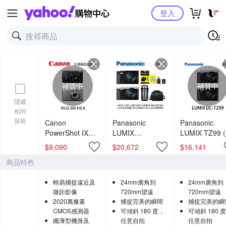
Yahoo購物中心
登入
補貨中
補貨中
隱藏
相同
規格
Canon
Panasonic
Panasonic
PowerShot IXUS
LUMIX
LUMIX TZ99 
285 HS A (公司
TZ99+128G記憶
司貨)
$
9,090
$
20,672
$
16,141
貨)
卡+膠囊清潔組
商品特色
+鋼化貼+水晶保
護鏡+2614相機
輕易捕捉遠近及
24mm廣角到
24mm廣角到
包+NITECORE
微距影像
720mm望遠
720mm望遠
BB nano 迷你電
2020萬像素
捕捉完美的瞬間
捕捉完美的瞬
動氣吹(公司貨)
CMOS感測器
可傾斜 180 度，
可傾斜 180 
纖薄型機身及
任意自拍
任意自拍