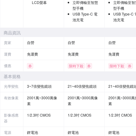
LCD螢幕
立即傳輸至智慧
立即傳輸至智
型手機
型手機
USB Type-C 電
USB Type-C
池充電
池充電
商品資訊
賣家
自營
自營
自營
運費
免運費
免運費
免運費
優惠
券
限時下殺
券
限時下殺
券
基本規格
光學變焦
3~7倍變焦鏡頭
21~40倍變焦鏡頭
21~40倍變焦鏡
有效像素
2001萬~3000萬像
2001萬~3000萬像
2001萬~3000萬
素
素
素
影像感應
1/2.3吋 CMOS
1/2.3吋 CMOS
1/2.3吋 CMOS
器
電源
鋰電池
鋰電池
鋰電池