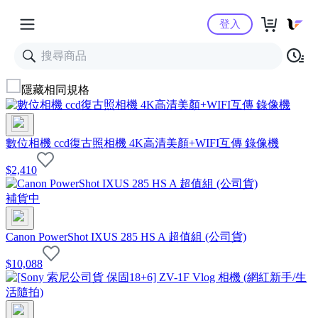
Yahoo購物中心
登入
隱藏相同規格
數位相機 ccd復古照相機 4K高清美顏+WIFI互傳 錄像機
$
2,410
補貨中
Canon PowerShot IXUS 285 HS A 超值組 (公司貨)
$
10,088