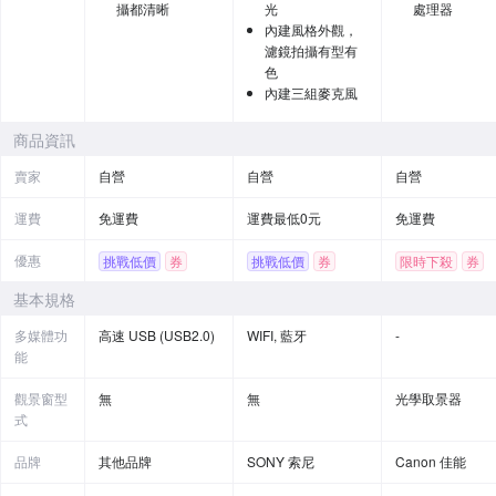
攝都清晰
光
處理器
內建風格外觀，
濾鏡拍攝有型有
色
內建三組麥克風
商品資訊
賣家
自營
自營
自營
運費
免運費
運費最低0元
免運費
優惠
挑戰低價
券
挑戰低價
券
限時下殺
券
贈品
基本規格
多媒體功
高速 USB (USB2.0)
WIFI, 藍牙
-
能
觀景窗型
無
無
光學取景器
式
品牌
其他品牌
SONY 索尼
Canon 佳能