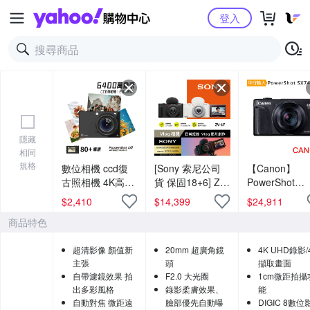
Yahoo購物中心
登入
隱藏
相同
規格
數位相機 ccd復
[Sony 索尼公司
【Canon】
古照相機 4K高清
貨 保固18+6] ZV-
PowerShot
美顏+WIFI互傳
1F Vlog 相機 (網
SX740 HS 40
$
2,410
$
14,399
$
24,911
錄像機
紅新手/生活隨拍)
光學變焦4K數
商品特色
相機 (中文平輸
超清影像 顏值新
20mm 超廣角鏡
4K UHD錄影/
主張
頭
擷取畫面
自帶濾鏡效果 拍
F2.0 大光圈
1cm微距拍攝
出多彩風格
錄影柔膚效果、
能
自動對焦 微距遠
臉部優先自動曝
DIGIC 8數位