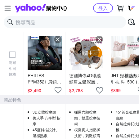
Yahoo購物中心
登入
補貨中
隱藏
相同
規格
PHILIPS
德國博依4D環繞
JHT 頸椎熱敷
PPM3521 肩頸按
頸肩立體深層按
引枕 K-1590 
摩披肩
摩樂 MG 153
頭族救星/頸椎
$
3,490
$
2,788
$
899
展/肩頸按摩/5
商品特色
溫控)
3D立體按摩頭
採用六顆按摩
45°黃金弧度
仿人手 八字型 按
頭，雙重按摩技
曲線
摩
術
自然拉伸托扶
45度斜推設計、
模擬真人指壓揉
椎
溫感熱敷
技術，刺激頸肩
自然拉伸托扶