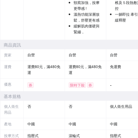
頸窩加強，按摩
椎及５段熱敷
更帶感 !
控
溫熱功能深層放
一躺即拉 牽
鬆，舒壓更有感
緩釋壓
緩解肌肉僵硬與
緊繃，
商品資訊
賣家
自營
自營
自營
運費
運費80元，滿480免
運費80元，滿480免
免運費
運
運
優惠
-
券
限時下殺
券
基本規格
個人衛生
否
否
個人衛生用品
用品
產地
中國
中國
中國
按摩方式
指壓式
滾輪式
指壓式