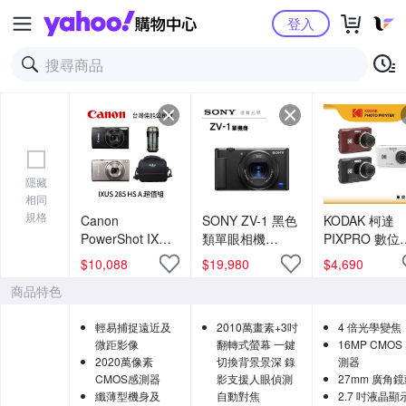
Yahoo購物中心
登入
隱藏
相同
規格
Canon
SONY ZV-1 黑色
KODAK 柯達
PowerShot IXUS
類單眼相機
PIXPRO 數位
285 HS A 超值組
VLOG 影音創作
機 FZ45 4倍
$
10,088
$
19,980
$
4,690
(公司貨)
直播 總代理公司
變焦數位相機 
商品特色
貨 德寶光學
司貨
輕易捕捉遠近及
2010萬畫素+3吋
4 倍光學變焦
微距影像
翻轉式螢幕 一鍵
16MP CMOS
2020萬像素
切換背景景深 錄
測器
CMOS感測器
影支援人眼偵測
27mm 廣角
纖薄型機身及
自動對焦
2.7 吋液晶顯