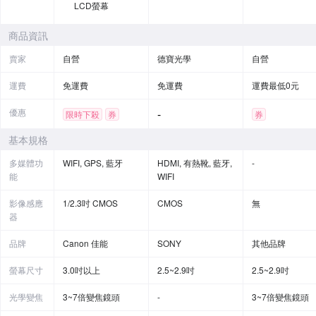
LCD螢幕
商品資訊
賣家
自營
德寶光學
自營
運費
免運費
免運費
運費最低0元
優惠
-
限時下殺
券
券
基本規格
多媒體功
WIFI, GPS, 藍牙
HDMI, 有熱靴, 藍牙,
-
能
WIFI
影像感應
1/2.3吋 CMOS
CMOS
無
器
品牌
Canon 佳能
SONY
其他品牌
螢幕尺寸
3.0吋以上
2.5~2.9吋
2.5~2.9吋
光學變焦
3~7倍變焦鏡頭
-
3~7倍變焦鏡頭