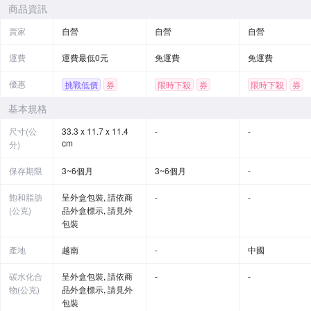
商品資訊
賣家
自營
自營
自營
運費
運費最低0元
免運費
免運費
優惠
挑戰低價
券
限時下殺
券
限時下殺
券
基本規格
尺寸(公
33.3 x 11.7 x 11.4
-
-
cm
分)
保存期限
3~6個月
3~6個月
-
飽和脂肪
呈外盒包裝, 請依商
-
-
(公克)
品外盒標示, 請見外
包裝
產地
越南
-
中國
碳水化合
呈外盒包裝, 請依商
-
-
物(公克)
品外盒標示, 請見外
包裝