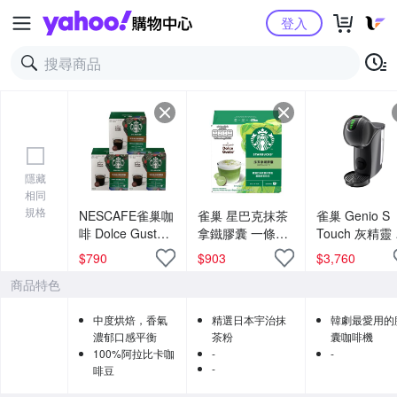
Yahoo購物中心
登入
隱藏
相同
規格
NESCAFE雀巢咖
雀巢 星巴克抹茶
雀巢 Genio S
啡 Dolce Gusto
拿鐵膠囊 一條三
Touch 灰精靈 智
星巴克家常美式
盒 料號
慧觸控膠囊咖
$
790
$
903
$
3,760
咖啡膠囊12顆x3
12572410
機 小精靈系列旗
商品特色
盒
艦機款
中度烘焙，香氣
精選日本宇治抹
韓劇最愛用的
濃郁口感平衡
茶粉
囊咖啡機
100%阿拉比卡咖
-
-
-
啡豆