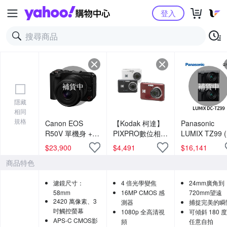
Yahoo購物中心
登入
補貨中
補貨中
隱藏
相同
規格
Canon EOS
【Kodak 柯達】
Panasonic
R50V 單機身 +
PIXPRO數位相機
LUMIX TZ99 
RF-S 14-30mm
FZ45 4倍光學變
司貨)
$
23,900
$
4,491
$
16,141
F4-6.3 IS STM
焦 數位相機
商品特色
PZ 變焦鏡組 公
司貨
濾鏡尺寸：
4 倍光學變焦
24mm廣角到
58mm
16MP CMOS 感
720mm望遠
2420 萬像素、3
測器
捕捉完美的瞬
吋觸控螢幕
1080p 全高清視
可傾斜 180 
APS-C CMOS影
頻
任意自拍