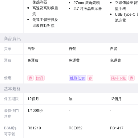
像感測器
27mm 廣角鏡頭
立即傳輸至智
高速及高影像畫
2.7 吋液晶顯示器
型手機
質
USB Type-C
先進主體辨識及
池充電
追蹤自動對焦
商品資訊
賣家
自營
自營
自營
運費
免運費
免運費
免運費
優惠
券
贈品
挑戰低價
券
限時下殺
券
基本規格
保固期限
12個月
無
12個月
最快快門
1/4000秒
-
-
速度
BSMI許
R31219
R3E652
R31417
可字號