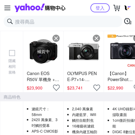
Yahoo購物中心
登入
補貨中
隱藏
相同
規格
Canon EOS
OLYMPUS PEN
【Canon】
R50V 單機身 +
E-P7+14-
PowerShot
RF-S 14-30mm
42mmF3.5-5.6
SX740 HS 40
$
23,900
$
23,741
$
22,990
F4-6.3 IS STM
鏡頭組 (公司貨)
光學變焦4K數
商品特色
PZ 變焦鏡組 公
相機 (中文平輸
司貨
濾鏡尺寸：
2,040 萬像素
4K UHD錄影/
58mm
內建藍芽、Wifi
擷取畫面
2420 萬像素、3
觸控自動對焦
1cm微距拍攝
吋觸控螢幕
16種藝術濾鏡
能
APS-C CMOS影
機身內建五軸防
DIGIC 8數位