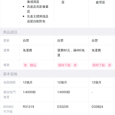
像感測器
震
處理器
高速及高影像畫
質
先進主體辨識及
追蹤自動對焦
商品資訊
賣家
自營
自營
自營
運費
免運費
運費80元，滿480免
免運費
運
優惠
券
贈品
限時下殺
券
限時下殺
券
基本規格
保固期限
12個月
12個月
12個月
最快快門
1/4000秒
1/4000秒
-
速度
BSMI許
R31219
D33235
D33B24
可字號