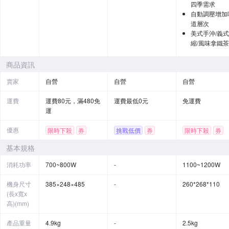
四季需求
自動調壓增加
道層次
美式手沖/義
縮/風味拿鐵茶
商品資訊
賣家
自營
自營
自營
運費
運費80元，滿480免
運費最低0元
免運費
運
優惠
限時下殺
券
挑戰低價
券
限時下殺
券
贈品
基本規格
消耗功率
700~800W
-
1100~1200W
機身尺寸
385×248×485
-
260*268*110
(長x寬x
高)(mm)
產品重量
4.9kg
-
2.5kg