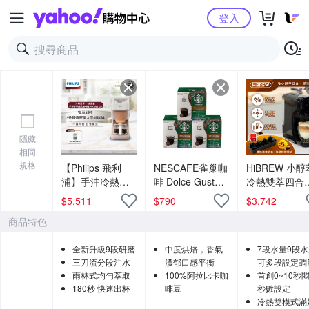
Yahoo購物中心
登入
隱藏
相同
規格
【Philips 飛利
NESCAFE雀巢咖
HiBREW 小醇
浦】手沖冷熱雙
啡 Dolce Gusto
冷熱雙萃四合
萃美式咖啡機
星巴克家常美式
膠囊咖啡機 曜
$
5,511
$
790
$
3,742
HD7997/20
咖啡膠囊12顆x3
黑 NK-514R-B
商品特色
盒
送收納盒(適用K
CUP/NS/多趣
全新升級9段研磨
中度烘焙，香氣
7段水量9段
思膠囊/義式填
三刀流分段注水
濃郁口感平衡
可多段設定調
雨林式均勻萃取
100%阿拉比卡咖
首創0~10秒
180秒 快速出杯
啡豆
秒數設定
冷熱雙模式滿