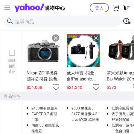
Yahoo購物中心
登入
隱藏
相同
規格
Nikon ZF 單機身
歲末特賣~限量一
華米米動Amazf
國祥公司貨 銀色.
台!Panasonic
Bip Watch 2
G100D+12-
替換皮革錶帶(
$
54,036
$
21,340
$
373
32mm 把手組
錶帶裝卸工具)
商品特色
(G100D+1232+SHGR2，
公司貨)
2450萬有效畫素
2030 萬像素 /
低調高級質感
EXPEED 7 處理
2177 萬像素 4/3“
依手腕尺寸調
引擎
Live MOS 感測器
舒適好配戴
內建 33 種錄影風
低調灰、皮革
格色彩
二色自由選