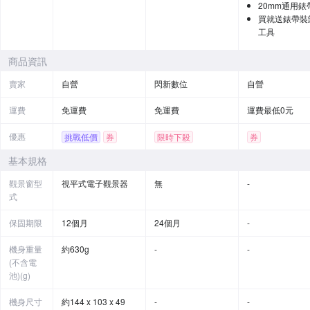
20mm通用錶
買就送錶帶裝
工具
商品資訊
賣家
自營
閃新數位
自營
運費
免運費
免運費
運費最低0元
優惠
挑戰低價
券
限時下殺
券
贈品
基本規格
觀景窗型
視平式電子觀景器
無
-
式
保固期限
12個月
24個月
-
機身重量
約630g
-
-
(不含電
池)(g)
機身尺寸
約144 x 103 x 49
-
-