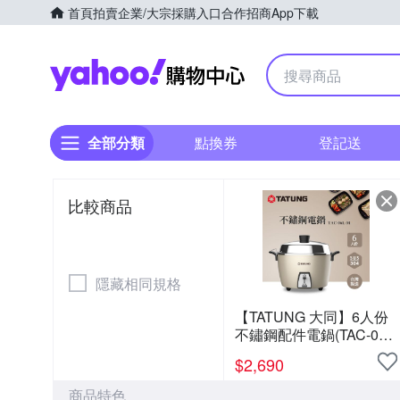
首頁
拍賣
企業/大宗採購入口
合作招商
App下載
Yahoo購物中心
全部分類
點換券
登記送
比較商品
隱藏相同規格
【TATUNG 大同】6人份
不鏽鋼配件電鍋(TAC-06L-
M CAG文藝金)
$
2,690
商品特色