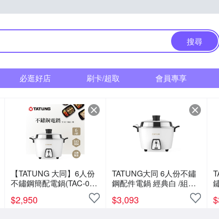
搜尋
必逛好店
刷卡/超取
會員專享
【TATUNG 大同】6人份
TATUNG大同 6人份不鏽
T
不鏽鋼簡配電鍋(TAC-06L-
鋼配件電鍋 經典白 /組
M CW經典白)
TAC-06L-MCW
T
$
2,950
$
3,093
$