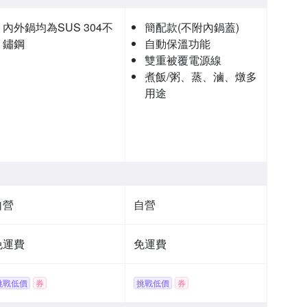
內外鍋均為SUS 304不
簡配款(不附內鍋蓋)
鏽鋼
自動保溫功能
雙重被覆電源線
煮飯/粥、蒸、滷、燉多
用途
自營
自營
免運費
免運費
挑戰低價
券
挑戰低價
券