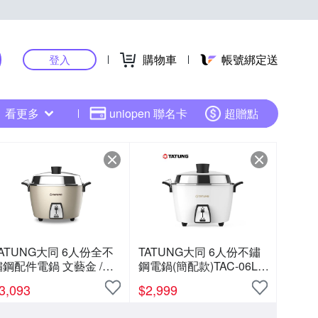
購物車
帳號綁定送
登入
看更多
uniopen 聯名卡
超贈點
ATUNG大同 6人份全不
TATUNG大同 6人份不鏽
鏽鋼配件電鍋 文藝金 /組
鋼電鍋(簡配款)TAC-06L-
AC-06L-MCAG
MCW
3,093
$
2,999