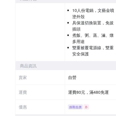
10人份電鍋，文藝金噴
塗外殼
具保溫切換裝置，免拔
插頭
煮飯、粥、蒸、滷、燉
多用途
雙重被覆電源線，雙重
安全保護
商品資訊
賣家
自營
運費
運費80元，滿480免運
優惠
挑戰低價
券