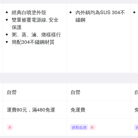
經典白噴塗外殼
內外鍋均為SUS 304不
雙重被覆電源線. 安全
鏽鋼
保護
粥、蒸、滷、燉樣樣行
簡配304不鏽鋼材質
自營
自營
運費80元，滿480免運
免運費
券
挑戰低價
券