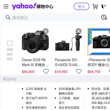
Yahoo購物中心
登入
隱藏
相同
規格
Canon EOS R6
Panasonic DC-
~Panasonic 
Mark III 單機身 +
G100DV G100D
BODY 機身(
RF 24-105mm
+ 12-32mm 鏡頭
貨)M43
$
84,900
$
19,950
$
59,750
F4-7.1 IS STM
+ DMW-SHGR2
商品特色
鏡頭 公司貨
三腳架握把組 公
司貨
3,250 萬像素 全
2030萬像素+3吋
防水滴、防塵
片幅
翻轉式螢幕
耐寒 (攝氏零下
電子快門 40FPS
小巧輕量、動靜
度) 鎂合金機
連拍
皆行
368 萬點 OL
預先連續拍攝功
邊走邊拍也能錄
電子觀景器，