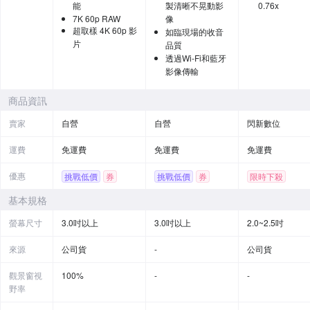
能
製清晰不晃動影
0.76x
7K 60p RAW
像
超取樣 4K 60p 影
如臨現場的收音
片
品質
透過Wi-Fi和藍牙
影像傳輸
商品資訊
賣家
自營
自營
閃新數位
運費
免運費
免運費
免運費
優惠
挑戰低價
券
挑戰低價
券
限時下殺
贈品
贈品
基本規格
螢幕尺寸
3.0吋以上
3.0吋以上
2.0~2.5吋
來源
公司貨
-
公司貨
觀景窗視
100%
-
-
野率