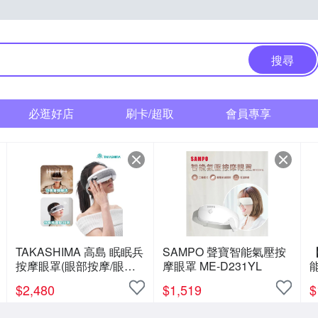
搜尋
必逛好店
刷卡/超取
會員專享
TAKASHIMA 高島 眠眠兵
SAMPO 聲寶智能氣壓按
【
按摩眼罩(眼部按摩/眼罩/
摩眼罩 ME-D231YL
眼周/紓壓/熱敷/禮物/M-
Y
$
2,480
$
1,519
$
2209A)