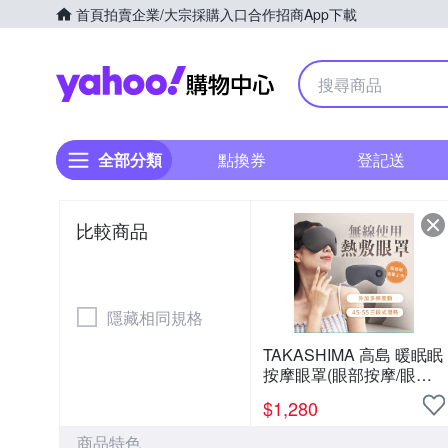
首頁
拍賣
企業/大宗採購入口
合作招商
App下載
Yahoo購物中心
全部分類
點換券
登記送
比較商品
隱藏相同規格
TAKASHIMA 高島 暖眠眠
按摩眼罩(眼部按摩/眼罩/
震動/紓壓/熱敷/禮物/M-
$
1,280
203)
商品特色