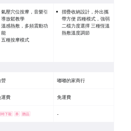
氣壓穴位按摩，音樂引
摺疊收納設計，外出攜
導放鬆教學
帶方便 四種模式，強弱
溫感熱敷，多頻震動功
二檔力度選擇 三種恆溫
能
熱敷溫度調節
五種按摩模式
自營
嘟嘟的家商行
免運費
免運費
-
限時下殺
券
贈品