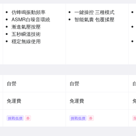
仿蜂鳴振動頻率
一鍵操控 三種模式
ASMR白噪音環繞
智能氣囊 包覆揉壓
漸進氣壓按壓
五秒瞬溫技術
穩定無線使用
自營
自營
免運費
免運費
挑戰低價
券
挑戰低價
券