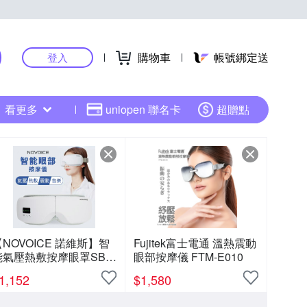
購物車
帳號綁定送
登入
看更多
uniopen 聯名卡
超贈點
NOVOICE 諾維斯】智
Fujitek富士電通 溫熱震動
能氣壓熱敷按摩眼罩SB-
眼部按摩儀 FTM-E010
03
1,152
$
1,580