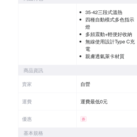
35-42三段式溫熱
四種自動模式多色指示
燈
多頻震動+輕便好收納
無線使用設計Type C充
電
親膚透氣萊卡材質
商品資訊
賣家
自營
運費
運費最低0元
優惠
券
基本規格