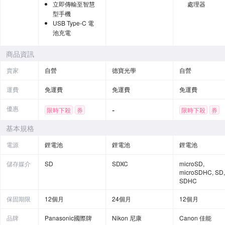
立即傳輸至智慧
處理器
型手機
USB Type-C 電
池充電
商品資訊
賣家
自營
德寶光學
自營
運費
免運費
免運費
免運費
優惠
-
限時下殺
券
限時下殺
券
贈品
基本規格
電源
鋰電池
鋰電池
鋰電池
儲存媒介
SD
SDXC
microSD,
microSDHC, SD,
SDHC
保固期限
12個月
24個月
12個月
品牌
Panasonic國際牌
Nikon 尼康
Canon 佳能