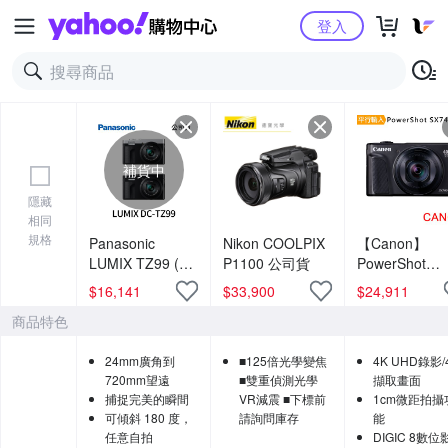
Yahoo購物中心
登入
補貨中
隱藏
相同
規格
Panasonic
Nikon COOLPIX
【Canon】
LUMIX TZ99 (公
P1100 公司貨
PowerShot
司貨)
SX740 HS 40
$
16,141
$
33,900
$
24,911
光學變焦4K數
商品特色
相機 (中文平輸
24mm廣角到
■125倍光學變焦
4K UHD錄影/
720mm望遠
■雙重偵測光學
擷取畫面
捕捉完美的瞬間
VR減震 ■下標前
1cm微距拍攝
可傾斜 180 度，
請詢問庫存
能
任意自拍
DIGIC 8數位