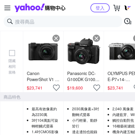
Yahoo購物中心
登入
隱藏
相同
規格
Canon
Panasonic DC-
OLYMPUS PE
PowerShot V1 旗
G100DK G100D
E-P7+14-
艦級Vlog 影音相
+ 12-32mm 變焦
42mmF3.5-5.
$
23,741
$
19,600
$
23,741
機 公司貨
鏡組 公司貨
鏡頭組 (公司貨
商品特色
最高有效像素約
2030萬像素+3吋
2,040 萬像素
為2230萬
翻轉式螢幕
內建藍芽、Wif
3吋104萬點可旋
小巧輕量、動靜
觸控自動對焦
轉輕觸式螢幕
皆行
16種藝術濾鏡
1.4吋CMOS影像
邊走邊拍也能錄
機身內建五軸