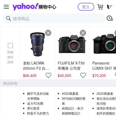
Yahoo購物中心
登入
隱藏
相同
規格
老蛙 LAOWA
FUJIFILM X-T50
Panasonic
200mm F2 自動
單機身 公司貨
LUMIX GH7 
對焦全畫幅鏡頭
身 公司貨 DC-
$
66,405
$
45,000
$
70,205
公司貨
GH7
商品特色
觸手可及的頂級
4020萬畫素
2520萬像素
光學體驗
3吋傾斜式觸控螢
相位混合自動
超大F2光圈
幕
焦功能
夢幻散景
經典設計、軟片
適用於專業內
輕盈不凡的實力
模擬轉盤設計
創作的旗艦款