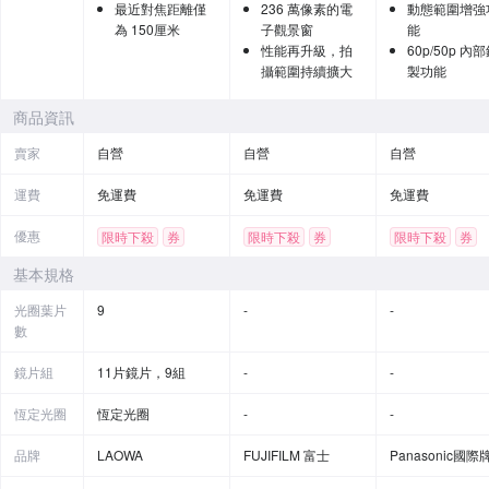
最近對焦距離僅
236 萬像素的電
動態範圍增強
為 150厘米
子觀景窗
能
性能再升級，拍
60p/50p 內
攝範圍持續擴大
製功能
商品資訊
賣家
自營
自營
自營
運費
免運費
免運費
免運費
優惠
限時下殺
券
限時下殺
券
限時下殺
券
贈品
基本規格
光圈葉片
9
-
-
數
鏡片組
11片鏡片，9組
-
-
恆定光圈
恆定光圈
-
-
品牌
LAOWA
FUJIFILM 富士
Panasonic國際