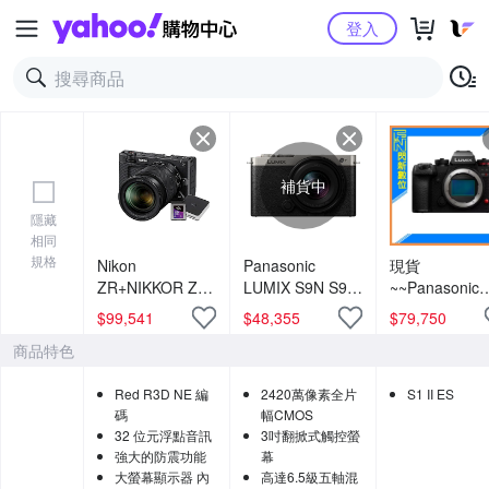
Yahoo購物中心
登入
補貨中
隱藏
相同
規格
Nikon
Panasonic
現貨
ZR+NIKKOR Z
LUMIX S9N S9 +
~~Panasonic
24-70mm F4s
18-40mm 變焦鏡
Lumix S1M2E
$
99,541
$
48,355
$
79,750
KIT組(含1TB高速
組 公司貨
單機身(公司
商品特色
讀寫記憶卡+雙槽
貨)S1 II ES
讀卡機)
Red R3D NE 編
2420萬像素全片
S1 II ES
碼
幅CMOS
32 位元浮點音訊
3吋翻掀式觸控螢
強大的防震功能
幕
大螢幕顯示器 內
高達6.5級五軸混