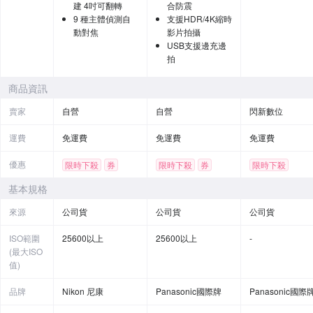
建 4吋可翻轉
合防震
9 種主體偵測自
支援HDR/4K縮時
動對焦
影片拍攝
USB支援邊充邊
拍
商品資訊
賣家
自營
自營
閃新數位
運費
免運費
免運費
免運費
優惠
限時下殺
券
限時下殺
券
限時下殺
基本規格
來源
公司貨
公司貨
公司貨
ISO範圍
25600以上
25600以上
-
(最大ISO
值)
品牌
Nikon 尼康
Panasonic國際牌
Panasonic國際