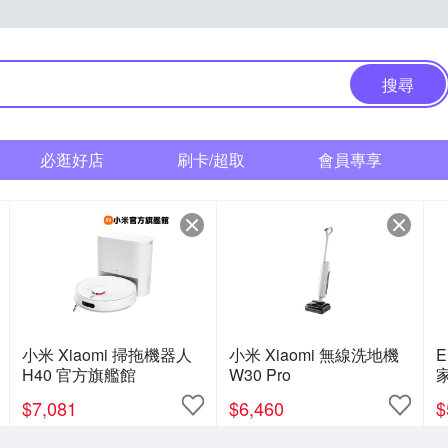
搜尋
必逛好店
刷卡/超取
會員專享
小米 Xiaomi 掃拖機器人
小米 Xiaomi 無線洗地機
E
H40 官方旗艦館
W30 Pro
洗
$
7,081
$
6,460
$