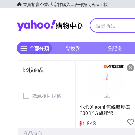
首頁
拍賣
企業/大宗採購入口
合作招商
App下載
Yahoo購物中心
全部分類
點換券
登記送
比較商品
隱藏相同規格
小米 Xiaomi 無線吸塵器
P30 官方旗艦館
$
1,843
商品特色