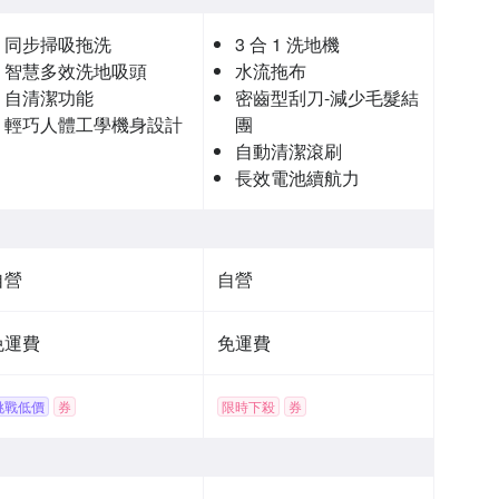
同步掃吸拖洗
3 合 1 洗地機
智慧多效洗地吸頭
水流拖布
自清潔功能
密齒型刮刀-減少毛髮結
輕巧人體工學機身設計
團
自動清潔滾刷
長效電池續航力
自營
自營
免運費
免運費
挑戰低價
券
限時下殺
券