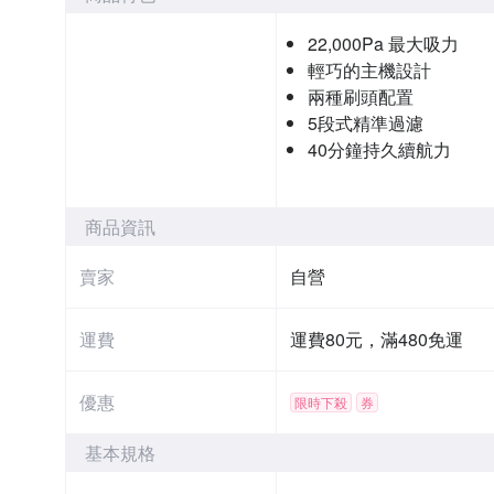
22,000Pa 最大吸力
輕巧的主機設計
兩種刷頭配置
5段式精準過濾
40分鐘持久續航力
商品資訊
賣家
自營
運費
運費80元，滿480免運
優惠
限時下殺
券
基本規格