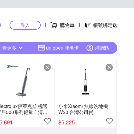
購物車
帳號綁定送
登入
看更多
uniopen 聯名卡
超贈點
lectrolux伊萊克斯 極適
小米Xiaomi 無線洗地機
家居500系列輕量自清潔
W20 台灣公司貨
地機EFW51112DB
5,691
$
5,225