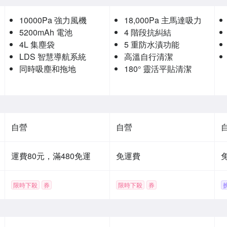
10000Pa 強力風機
18,000Pa 主馬達吸力
5200mAh 電池
4 階段抗糾結
4L 集塵袋
5 重防水漬功能
LDS 智慧導航系統
高溫自行清潔
同時吸塵和拖地
180° 靈活平貼清潔
自營
自營
運費80元，滿480免運
免運費
限時下殺
券
限時下殺
券