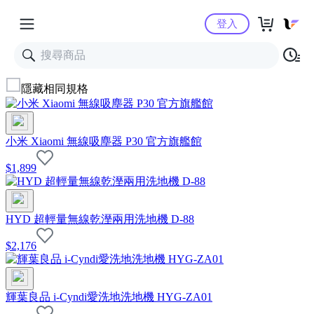
Yahoo購物中心
登入
隱藏相同規格
小米 Xiaomi 無線吸塵器 P30 官方旗艦館
$
1,899
HYD 超輕量無線乾溼兩用洗地機 D-88
$
2,176
輝葉良品 i-Cyndi愛洗地洗地機 HYG-ZA01