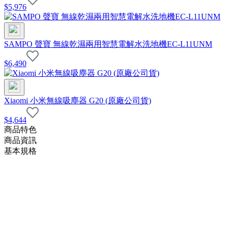
$
5,976
SAMPO 聲寶 無線乾濕兩⽤智慧電解⽔洗地機EC-L11UNM
$
6,490
Xiaomi 小米無線吸塵器 G20 (原廠公司貨)
$
4,644
商品特色
商品資訊
基本規格