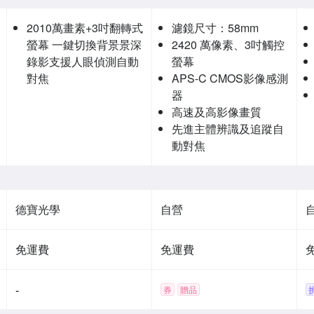
2010萬畫素+3吋翻轉式
濾鏡尺寸：58mm
螢幕 一鍵切換背景景深
2420 萬像素、3吋觸控
錄影支援人眼偵測自動
螢幕
對焦
APS-C CMOS影像感測
器
高速及高影像畫質
先進主體辨識及追蹤自
動對焦
德寶光學
自營
免運費
免運費
-
券
贈品