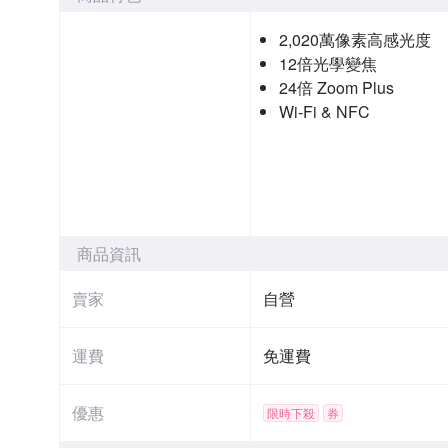
2,020萬像素高感光度
12倍光學變焦
24倍 Zoom Plus
Wi-Fi & NFC
商品資訊
賣家
自營
運費
免運費
優惠
限時下殺
券