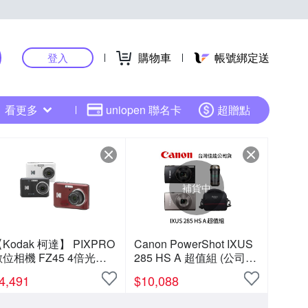
購物車
帳號綁定送
登入
看更多
uniopen 聯名卡
超贈點
補貨中
Kodak 柯達】 PIXPRO
Canon PowerShot IXUS
位相機 FZ45 4倍光學
285 HS A 超值組 (公司
變焦 數位相機
貨)
4,491
$
10,088