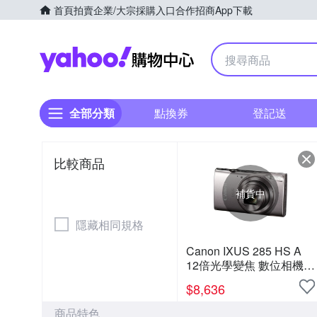
首頁
拍賣
企業/大宗採購入口
合作招商
App下載
Yahoo購物中心
全部分類
點換券
登記送
比較商品
補貨中
隱藏相同規格
Canon IXUS 285 HS A
12倍光學變焦 數位相機
公司貨
$
8,636
商品特色