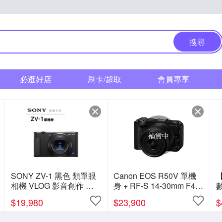
搜尋
必逛好店
刷卡/超取
會員專享
補貨中
SONY ZV-1 黑色 類單眼
Canon EOS R50V 單機
【
相機 VLOG 影音創作 直
身 + RF-S 14-30mm F4-
數
播 總代理公司貨 德寶光
6.3 IS STM PZ 變焦鏡組
$
19,980
$
23,900
$
學
公司貨