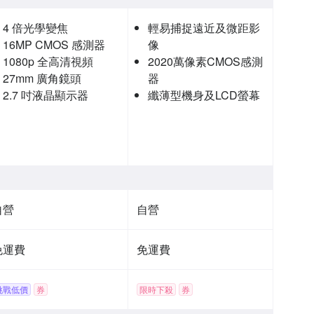
4 倍光學變焦
輕易捕捉遠近及微距影
16MP CMOS 感測器
像
1080p 全高清視頻
2020萬像素CMOS感測
27mm 廣角鏡頭
器
2.7 吋液晶顯示器
纖薄型機身及LCD螢幕
自營
自營
免運費
免運費
挑戰低價
券
限時下殺
券