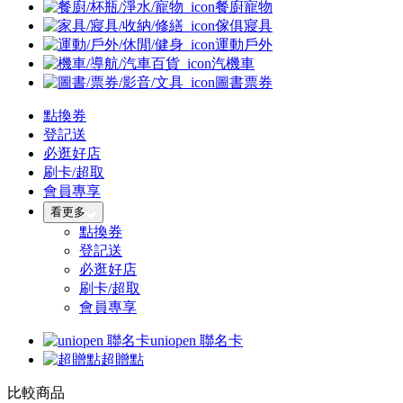
餐廚寵物
傢俱寢具
運動戶外
汽機車
圖書票券
點換券
登記送
必逛好店
刷卡/超取
會員專享
看更多
點換券
登記送
必逛好店
刷卡/超取
會員專享
uniopen 聯名卡
超贈點
比較商品