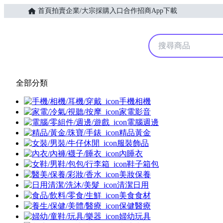
首頁
拍賣
企業/大宗採購入口
合作招商
App下載
Yahoo購物中心
全部分類
手機相機
家電影音
電腦週邊
精品黃金
服裝飾品
內睡衣
鞋子箱包
美妝保養
清潔日用
美食食材
保健醫療
婦幼玩具