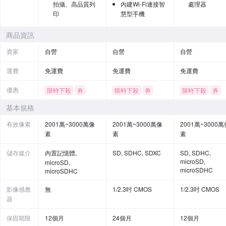
拍攝、高品質列
內建Wi-Fi連接智
處理器
印
慧型手機
商品資訊
賣家
自營
自營
自營
運費
免運費
免運費
免運費
優惠
限時下殺
券
限時下殺
券
限時下殺
券
贈品
基本規格
有效像素
2001萬~3000萬像
2001萬~3000萬像
2001萬~3000萬
素
素
素
儲存媒介
內置記憶體,
SD, SDHC, SDXC
SD, SDHC,
microSD,
microSD,
microSDHC
microSDHC
影像感應
無
1/2.3吋 CMOS
1/2.3吋 CMOS
器
保固期限
12個月
24個月
12個月