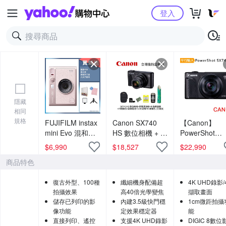
Yahoo購物中心
登入
隱藏
相同
規格
FUJIFILM instax
Canon SX740
【Canon】
mini Evo 混和式
HS 數位相機 + 膠
PowerShot
數位拍立得相機
囊清潔組 + 水晶
SX740 HS 40
$
6,990
$
18,527
$
22,990
公司貨 EVO 玫瑰
保護鏡 + 相機魔
光學變焦4K數
商品特色
粉
毯 + 副廠電池 +
相機 (中文平輸
128G記憶卡 + 相
復古外型、100種
纖細機身配備超
4K UHD錄影/
機包 (公司貨)
拍攝效果
高40倍光學變焦
擷取畫面
儲存已列印的影
內建3.5級快門穩
1cm微距拍攝
像功能
定效果穩定器
能
直接列印、遙控
支援4K UHD錄影
DIGIC 8數位