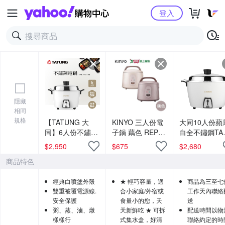
Yahoo購物中心
登入
隱藏
相同
規格
【TATUNG 大
KINYO 三人份電
大同10人份蘋
同】6人份不鏽鋼
子鍋 藕色 REP-
白全不鏽鋼TAC
簡配電鍋(TAC-
03【愛買】
10L-MCS同款
$
2,950
$
675
$
2,680
06L-M CW經典
鍋TAC-10L-M
商品特色
白)
經典白噴塗外殼
★ 輕巧容量，適
商品為三至七
雙重被覆電源線.
合小家庭/外宿或
工作天內聯絡
安全保護
食量小的您，天
送
粥、蒸、滷、燉
天新鮮吃 ★ 可拆
配送時間以物
樣樣行
式集水盒，好清
聯絡約定的時