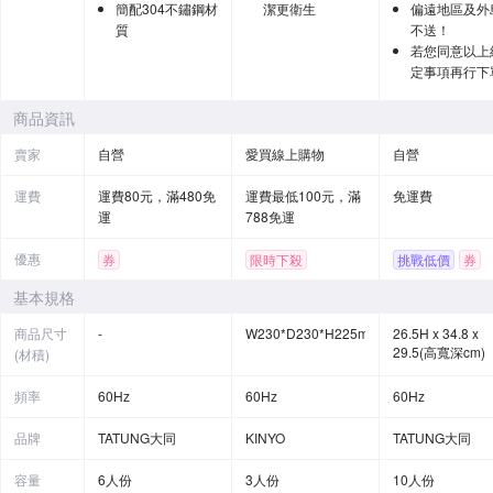
簡配304不鏽鋼材
潔更衛生
偏遠地區及外
質
不送！
若您同意以上
定事項再行下
商品資訊
賣家
自營
愛買線上購物
自營
運費
運費80元，滿480免
運費最低100元，滿
免運費
運
788免運
優惠
券
限時下殺
挑戰低價
券
基本規格
商品尺寸
-
W230*D230*H225mm
26.5H x 34.8 x
29.5(高寬深cm)
(材積)
頻率
60Hz
60Hz
60Hz
品牌
TATUNG大同
KINYO
TATUNG大同
容量
6人份
3人份
10人份